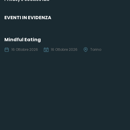
EVENTI IN EVIDENZA
Mindful Eating
16 Ottobre 2026
16 Ottobre 2026
Torino
C