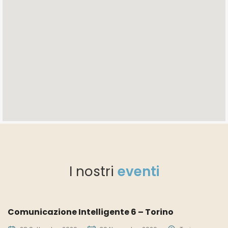
I nostri
eventi
€
420
Comunicazione Intelligente 6 – Torino
C