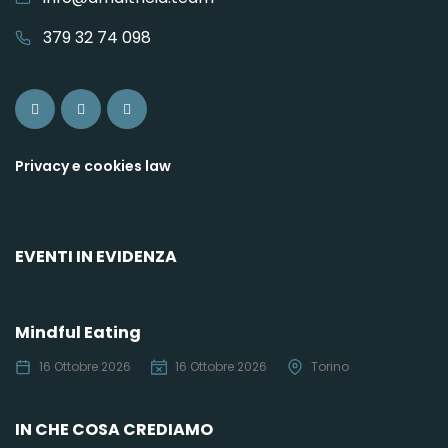
379 32 74 098
Privacy e cookies law
EVENTI IN EVIDENZA
Mindful Eating
C
16 Ottobre 2026
16 Ottobre 2026
Torino
IN CHE COSA CREDIAMO