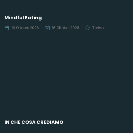
Mindful Eating
16 Ottobre 2026
16 Ottobre 2026
Torino
C
IN CHE COSA CREDIAMO