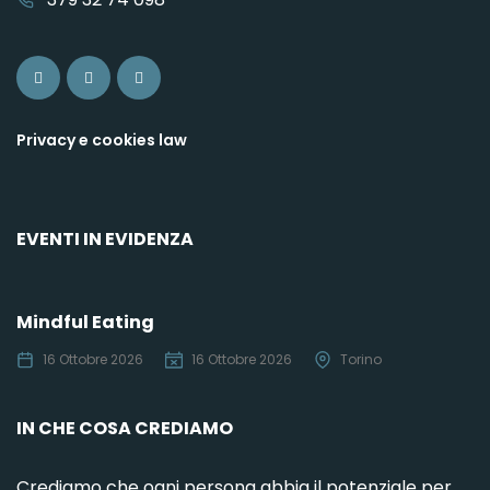
Privacy e cookies law
EVENTI IN EVIDENZA
Mindful Eating
C
16 Ottobre 2026
16 Ottobre 2026
Torino
IN CHE COSA CREDIAMO
Crediamo che ogni persona abbia il potenziale per