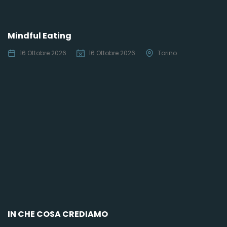
Mindful Eating
16 Ottobre 2026
16 Ottobre 2026
Torino
C
IN CHE COSA CREDIAMO