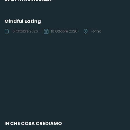
Mindful Eating
16 Ottobre 2026
16 Ottobre 2026
Torino
C
IN CHE COSA CREDIAMO