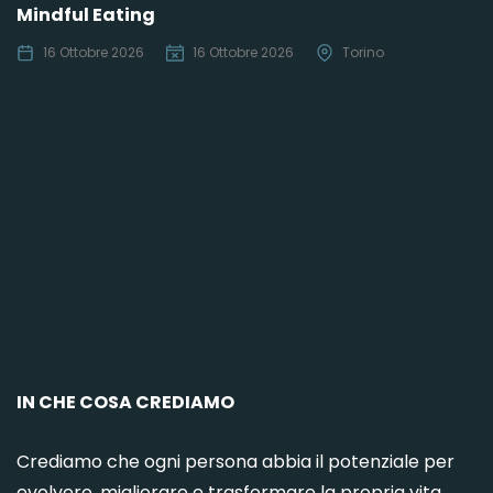
Mindful Eating
16 Ottobre 2026
16 Ottobre 2026
Torino
C
IN CHE COSA CREDIAMO
Crediamo che ogni persona abbia il potenziale per
evolvere, migliorare e trasformare la propria vita,