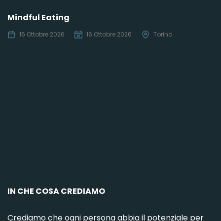
Mindful Eating
16 Ottobre 2026
16 Ottobre 2026
Torino
C
IN CHE COSA CREDIAMO
Crediamo che ogni persona abbia il potenziale per