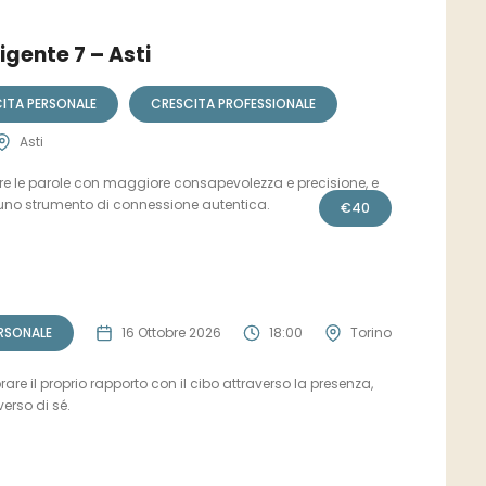
gente 7 – Asti
ITA PERSONALE
CRESCITA PROFESSIONALE
Asti
ere le parole con maggiore consapevolezza e precisione, e
uno strumento di connessione autentica.
€
40
RSONALE
16 Ottobre 2026
18:00
Torino
rare il proprio rapporto con il cibo attraverso la presenza,
verso di sé.