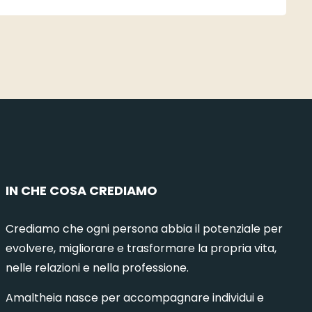
IN CHE COSA CREDIAMO
Crediamo che ogni persona abbia il potenziale per
municazione Intelligente 8 – Milano
Comuni
evolvere, migliorare e trasformare la propria vita,
nelle relazioni e nella professione.
6 Ottobre 2026
15 Dicembre 2026
Milano
1 Ottob
Amaltheia nasce per accompagnare individui e