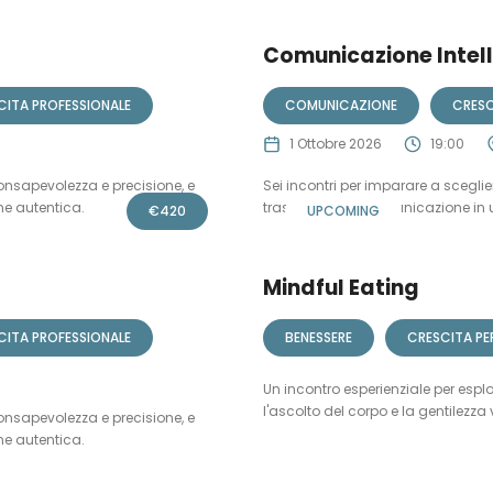
Comunicazione Intelli
CITA PROFESSIONALE
COMUNICAZIONE
CRESC
1 Ottobre 2026
19:00
onsapevolezza e precisione, e
Sei incontri per imparare a scegli
e autentica.
trasformare la comunicazione in 
€
420
UPCOMING
Mindful Eating
CITA PROFESSIONALE
BENESSERE
CRESCITA PE
Un incontro esperienziale per esplo
l'ascolto del corpo e la gentilezza 
onsapevolezza e precisione, e
e autentica.