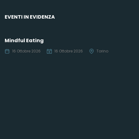
EVENTI IN EVIDENZA
Mindful Eating
16 Ottobre 2026
16 Ottobre 2026
Torino
C