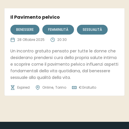
NEW
Il Pavimento pelvico
BENESSERE
FEMMINILITÀ
SESSUALITÀ
28 Ottobre 2025
20:30
Un incontro gratuito pensato per tutte le donne che
desiderano prendersi cura della propria salute intima
e scoprire come il pavimento pelvico influenzi aspetti
fondamentali della vita quotidiana, dal benessere
sessuale alla qualità della vita.
Expired
Online
Torino
€
Gratuito