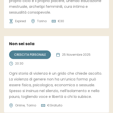
proprio ciclo e il proprio piacere, unendo educazione
mestruale, archetipi femminili, cura intima e
sessualità consapevole.
Expired
Torino
€
30
Non sei sola
CRESCITA PERSONALE
25 Novembre 2025
20:30
Ogni storia di violenza è un grido che chiede ascolto.
La violenza di genere non ha un’unica forma: può
essere fisica, psicologica, economica o sessuale.
Spesso si insinua nel silenzio, nell’isolamento e nella
paura, togliendo voce e libertà a chi la subisce.
Online
Torino
€
Gratuito