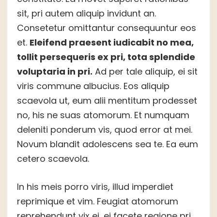
sit, pri autem aliquip invidunt an.
Consetetur omittantur consequuntur eos
et.
Eleifend praesent iudicabit no mea,
tollit persequeris ex pri, tota splendide
voluptaria in pri.
Ad per tale aliquip, ei sit
viris commune albucius. Eos aliquip
scaevola ut, eum alii mentitum prodesset
no, his ne suas atomorum. Et numquam
deleniti ponderum vis, quod error at mei.
Novum blandit adolescens sea te. Ea eum
cetero scaevola.
In his meis porro viris, illud imperdiet
reprimique et vim. Feugiat atomorum
reprehendunt vix ei, ei facete regione pri.