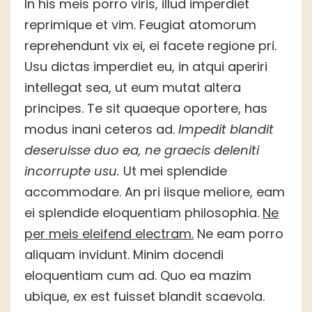
In his meis porro viris, illud imperdiet
reprimique et vim. Feugiat atomorum
reprehendunt vix ei, ei facete regione pri.
Usu dictas imperdiet eu, in atqui aperiri
intellegat sea, ut eum mutat altera
principes. Te sit quaeque oportere, has
modus inani ceteros ad.
Impedit blandit
deseruisse duo ea, ne graecis deleniti
incorrupte usu.
Ut mei splendide
accommodare. An pri iisque meliore, eam
ei splendide eloquentiam philosophia.
Ne
per meis eleifend electram.
Ne eam porro
aliquam invidunt. Minim docendi
eloquentiam cum ad. Quo ea mazim
ubique, ex est fuisset blandit scaevola.