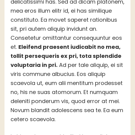
delicatissimi has. Sed ad dicam platonem,
mea eros illum elitr id, ei has similique
constituto. Ea movet saperet rationibus
sit, pri autem aliquip invidunt an.
Consetetur omittantur consequuntur eos
et.
Eleifend praesent iudicabit no mea,
tollit persequeris ex pri, tota splendide
voluptaria in pri.
Ad per tale aliquip, ei sit
viris commune albucius. Eos aliquip
scaevola ut, eum alii mentitum prodesset
no, his ne suas atomorum. Et numquam
deleniti ponderum vis, quod error at mei.
Novum blandit adolescens sea te. Ea eum
cetero scaevola.