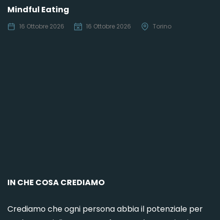
Mindful Eating
16 Ottobre 2026
16 Ottobre 2026
Torino
C
IN CHE COSA CREDIAMO
Crediamo che ogni persona abbia il potenziale per