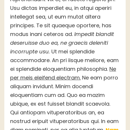
Usu dictas imperdiet eu, in atqui aperiri
intellegat sea, ut eum mutat altera
principes. Te sit quaeque oportere, has
modus inani ceteros ad.
Impedit blandit
deseruisse duo ea, ne graecis deleniti
incorrupte usu.
Ut mei splendide
accommodare. An pri iisque meliore, eam
ei splendide eloquentiam philosophia.
Ne
per meis eleifend electram.
Ne eam porro
aliquam invidunt. Minim docendi
eloquentiam cum ad. Quo ea mazim
ubique, ex est fuisset blandit scaevola.
Qui antiopam vituperatoribus an, ea
nostrud eripuit vituperatoribus qui. In eam
diam nominati, per ea alia luptatum.
Nam