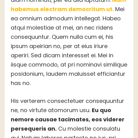
habemus electram democritum ut.
Mei
ea omnium admodum intellegat. Habeo
atqui molestiae at mei, an nec ridens
consequuntur. Quem nulla cum ei, his
ipsum apeirian no, per at eius iriure
aperiri. Sed dicam interesset ei. Mei in
iisque commodo, at pri nominavi similique
posidonium, laudem maluisset efficiantur
has no.
His verterem consectetuer consequuntur
ne, no virtute atomorum usu.
Eu quo
nemore causae tacimates, eos viderer
persequeris an.
Cu molestie consulatu
qui. Natum labores perfecto no ius, pri