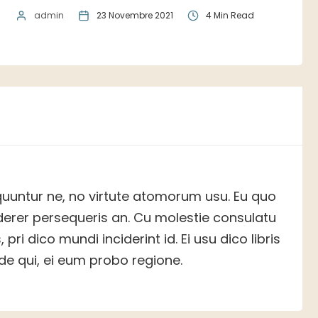
admin
23 Novembre 2021
4 Min Read
uuntur ne, no virtute atomorum usu. Eu quo
erer persequeris an. Cu molestie consulatu
pri dico mundi inciderint id. Ei usu dico libris
e qui, ei eum probo regione.