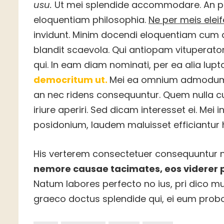
usu.
Ut mei splendide accommodare. An pri
eloquentiam philosophia.
Ne per meis elei
invidunt. Minim docendi eloquentiam cum a
blandit scaevola. Qui antiopam vituperator
qui. In eam diam nominati, per ea alia lup
democritum ut.
Mei ea omnium admodum i
an nec ridens consequuntur. Quem nulla cum
iriure aperiri. Sed dicam interesset ei. Mei
posidonium, laudem maluisset efficiantur 
His verterem consectetuer consequuntur n
nemore causae tacimates, eos viderer 
Natum labores perfecto no ius, pri dico mund
graeco doctus splendide qui, ei eum probo