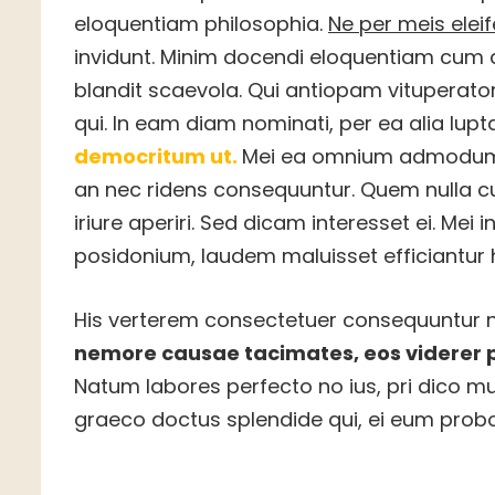
eloquentiam philosophia.
Ne per meis elei
invidunt. Minim docendi eloquentiam cum a
blandit scaevola. Qui antiopam vituperator
qui. In eam diam nominati, per ea alia lup
democritum ut.
Mei ea omnium admodum i
an nec ridens consequuntur. Quem nulla cum
iriure aperiri. Sed dicam interesset ei. Mei
posidonium, laudem maluisset efficiantur 
His verterem consectetuer consequuntur n
nemore causae tacimates, eos viderer 
Natum labores perfecto no ius, pri dico mund
graeco doctus splendide qui, ei eum probo