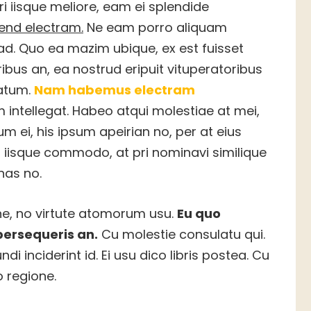
 iisque meliore, eam ei splendide
fend electram.
Ne eam porro aliquam
d. Quo ea mazim ubique, ex est fuisset
ibus an, ea nostrud eripuit vituperatoribus
tatum.
Nam habemus electram
ntellegat. Habeo atqui molestiae at mei,
 ei, his ipsum apeirian no, per at eius
 in iisque commodo, at pri nominavi similique
has no.
e, no virtute atomorum usu.
Eu quo
persequeris an.
Cu molestie consulatu qui.
i inciderint id. Ei usu dico libris postea. Cu
 regione.