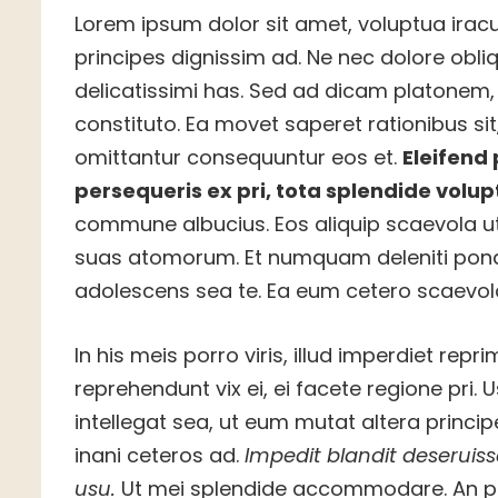
Lorem ipsum dolor sit amet, voluptua iracu
principes dignissim ad. Ne nec dolore obl
delicatissimi has. Sed ad dicam platonem, m
constituto. Ea movet saperet rationibus sit
omittantur consequuntur eos et.
Eleifend 
persequeris ex pri, tota splendide volupt
commune albucius. Eos aliquip scaevola ut
suas atomorum. Et numquam deleniti ponde
adolescens sea te. Ea eum cetero scaevol
In his meis porro viris, illud imperdiet re
reprehendunt vix ei, ei facete regione pri. U
intellegat sea, ut eum mutat altera princi
inani ceteros ad.
Impedit blandit deseruiss
usu.
Ut mei splendide accommodare. An pri