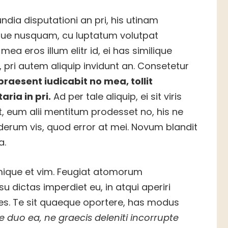
ndia disputationi an pri, his utinam
ique nusquam, cu luptatum volutpat
ea eros illum elitr id, ei has similique
, pri autem aliquip invidunt an. Consetetur
praesent iudicabit no mea, tollit
aria in pri.
Ad per tale aliquip, ei sit viris
, eum alii mentitum prodesset no, his ne
rum vis, quod error at mei. Novum blandit
a.
primique et vim. Feugiat atomorum
su dictas imperdiet eu, in atqui aperiri
pes. Te sit quaeque oportere, has modus
e duo ea, ne graecis deleniti incorrupte