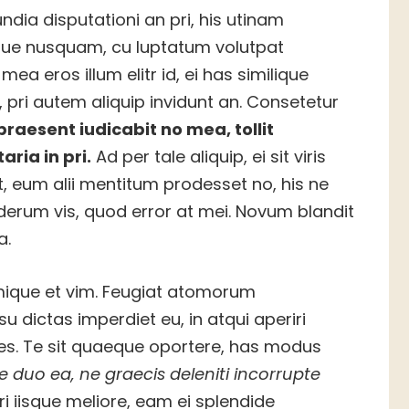
ndia disputationi an pri, his utinam
ique nusquam, cu luptatum volutpat
ea eros illum elitr id, ei has similique
, pri autem aliquip invidunt an. Consetetur
praesent iudicabit no mea, tollit
aria in pri.
Ad per tale aliquip, ei sit viris
, eum alii mentitum prodesset no, his ne
rum vis, quod error at mei. Novum blandit
a.
primique et vim. Feugiat atomorum
su dictas imperdiet eu, in atqui aperiri
pes. Te sit quaeque oportere, has modus
e duo ea, ne graecis deleniti incorrupte
 iisque meliore, eam ei splendide