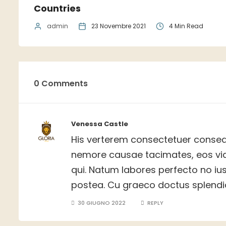
Countries
admin
23 Novembre 2021
4 Min Read
0 Comments
Venessa Castle
His verterem consectetuer conseq
nemore causae tacimates, eos vid
qui. Natum labores perfecto no ius, 
postea. Cu graeco doctus splendid
30 GIUGNO 2022
REPLY