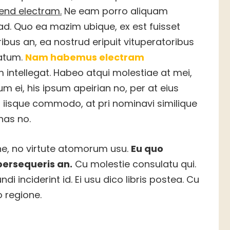
fend electram.
Ne eam porro aliquam
d. Quo ea mazim ubique, ex est fuisset
ibus an, ea nostrud eripuit vituperatoribus
tatum.
Nam habemus electram
ntellegat. Habeo atqui molestiae at mei,
 ei, his ipsum apeirian no, per at eius
 in iisque commodo, at pri nominavi similique
has no.
e, no virtute atomorum usu.
Eu quo
persequeris an.
Cu molestie consulatu qui.
i inciderint id. Ei usu dico libris postea. Cu
 regione.