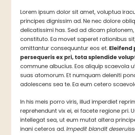
Lorem ipsum dolor sit amet, voluptua iracu
principes dignissim ad. Ne nec dolore obl
delicatissimi has. Sed ad dicam platonem, m
constituto. Ea movet saperet rationibus sit
omittantur consequuntur eos et.
Eleifend 
persequeris ex pri, tota splendide volupt
commune albucius. Eos aliquip scaevola ut
suas atomorum. Et numquam deleniti ponde
adolescens sea te. Ea eum cetero scaevol
In his meis porro viris, illud imperdiet re
reprehendunt vix ei, ei facete regione pri. U
intellegat sea, ut eum mutat altera princi
inani ceteros ad.
Impedit blandit deseruiss