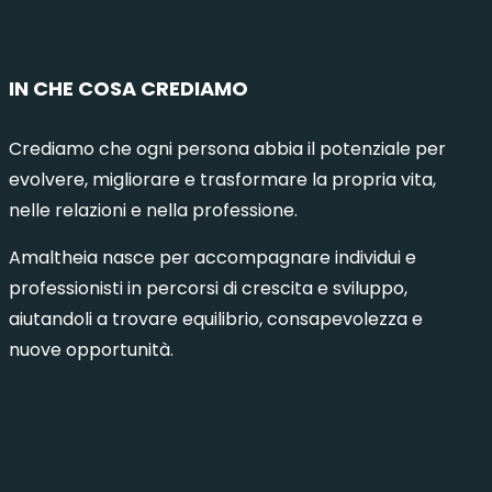
IN CHE COSA CREDIAMO
Crediamo che ogni persona abbia il potenziale per
evolvere, migliorare e trasformare la propria vita,
nelle relazioni e nella professione.
Amaltheia nasce per accompagnare individui e
professionisti in percorsi di crescita e sviluppo,
aiutandoli a trovare equilibrio, consapevolezza e
nuove opportunità.
municazione Intelligente 8 – Milano
Comuni
6 Ottobre 2026
15 Dicembre 2026
Milano
1 Ottob