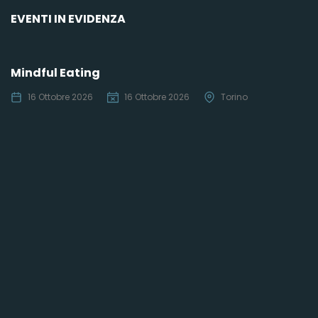
EVENTI IN EVIDENZA
Mindful Eating
16 Ottobre 2026
16 Ottobre 2026
Torino
C