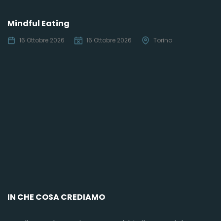
Mindful Eating
16 Ottobre 2026
16 Ottobre 2026
Torino
C
IN CHE COSA CREDIAMO