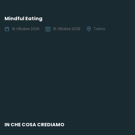
Mindful Eating
16 Ottobre 2026
16 Ottobre 2026
Torino
C
IN CHE COSA CREDIAMO