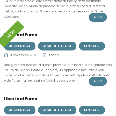
l’IA è un percorso di alfabetizzazione all'intelligenza artificiale,
pensato per chi vuole approcciarsi per la prima volta alla realtà
dell’IA, della durata di 6 ore, suddiviso in due sessioni da 3 ore
ciascuna.
€
100
NEW
Liberi dal Fumo
AGOPUNTURA
AURICOLOTERAPIA
BENESSERE
3 Novembre 2025
Torino
Una giornata dedicata a chi è pronto a dire basta alle sigarette con
l’aiuto dell’agopuntura auricolare, un approccio naturale e non
invasivo che può supportare la gestione dell’impulso, dell’irritabilità
e del “craving” nelle prime fasi di cessazione.
€
100
Liberi dal Fumo
AGOPUNTURA
AURICOLOTERAPIA
BENESSERE