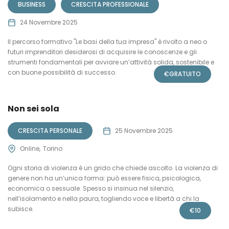
BUSINESS
CRESCITA PROFESSIONALE
24 Novembre 2025
Il percorso formativo "Le basi della tua impresa" è rivolto a neo o
futuri imprenditori desiderosi di acquisire le conoscenze e gli
strumenti fondamentali per avviare un’attività solida, sostenibile e
con buone possibilità di successo.
€
GRATUITO
Non sei sola
CRESCITA PERSONALE
25 Novembre 2025
Online
Torino
Ogni storia di violenza è un grido che chiede ascolto. La violenza di
genere non ha un’unica forma: può essere fisica, psicologica,
economica o sessuale. Spesso si insinua nel silenzio,
nell’isolamento e nella paura, togliendo voce e libertà a chi la
subisce.
€
10