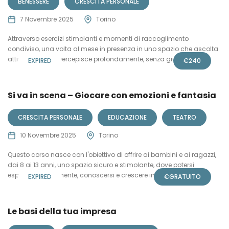
BENESSERE
CRESCITA PERSONALE
7 Novembre 2025
Torino
Attraverso esercizi stimolanti e momenti di raccoglimento
condiviso, una volta al mese in presenza in uno spazio che ascolta
attivamente e ti percepisce profondamente, senza giudizio.
EXPIRED
€
240
Si va in scena – Giocare con emozioni e fantasia
CRESCITA PERSONALE
EDUCAZIONE
TEATRO
10 Novembre 2025
Torino
Questo corso nasce con l'obiettivo di offrire ai bambini e ai ragazzi,
dai 8 ai 13 anni, uno spazio sicuro e stimolante, dove potersi
esprimere liberamente, conoscersi e crescere insieme agli altri.
EXPIRED
€
GRATUITO
Le basi della tua impresa