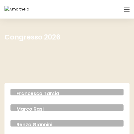
Congresso 2026
Francesco Tarsia
FONDATORE DELLA SCUOLA DI IPNOSI OLISTICA
Marco Rasi
OSTEOPATA
Renza Giannini
FONDATRICE DI ACCADEMIA MONDO NUOVO